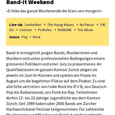
Band-it Weekend
«
Erlebe das ganze Wochenende die Stars von morgen!
»
Line-Up
Seehelden
The Young Waves
No Pause
THE
GS
Crimson
Potholes
KIAMONE
Trio Silvan
Genre
Pop
Rock
Band-it ermöglicht jungen Bands, Musikerinnen und
Musikern sich unter professionellen Bedingungen einem
grösseren Publikum und einer Jury zu präsentieren. An
Qualifikationen im ganzen Kanton Zürich zeigen sie
jeweils im Juni ihr Können und spielen am Finale im
August um die begehrten Plätze auf dem Podest. Es sind
alle Stile vertreten: von Indie Rock bis R’n'B, von Deutsch-
Pop bis Balkansound, von Punk bis Rap. Teilnehmen
dürfen 12- bis 22-jährige Jugendliche aus dem Kanton
Zürich. Seit 1989 haben über 2000 Bands am Zürcher
Nachwuchsband-Festival teilgenommen. Für zahlreiche
Musikerinnen und Musiker war Band-it ein Sprungbrett: