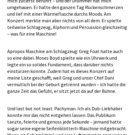
mich zutiefst berührt – und der Drummer hat mich
umgehauen. Er hatte den ganzen Tag Rückenschmerzen
und lief mit einer Wärmeflasche durchs Moods. Am
Konzert merkte man aber nichts von all dem. Er spielte
teilweise Schlagzeug, Alphorn und Percussion gleichzeitig
– was für eine Maschine!
Apropos Maschine am Schlagzeug: Greg Foat hatte auch
so eine dabei. Moses Boyd spielte wie ein Uhrwerk und
legte ein so solides Fundament, dass darüber nichts
einstürzen konnte. Zudem hat es dieses Konzert auf
meine Liste geschafft, weil Greg und unser Chef Dani
vermutlich bei der Geburt getrennt wurden – ich hatte die
ganze Zeit das Gefühl, er sitzt jetzt da auf der Bühne.
Und last but not least: Pachyman. Ich als Dub-Liebhaber
konnte mir das nicht entgehen lassen. Das Publikum
tanzte, feierte und genoss jede Sekunde – jemand hatte
sogar seine eigene Seifenblötterli-Maschine mitgebracht.
Wenn ein Schirmlidrink und eine Luftmatratze gemeinsam