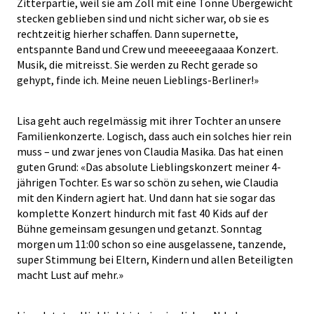
Zitterpartie, weil sie am Zoll mit eine Tonne Übergewicht
stecken geblieben sind und nicht sicher war, ob sie es
rechtzeitig hierher schaffen. Dann supernette,
entspannte Band und Crew und meeeeegaaaa Konzert.
Musik, die mitreisst. Sie werden zu Recht gerade so
gehypt, finde ich. Meine neuen Lieblings-Berliner!»
Lisa geht auch regelmässig mit ihrer Tochter an unsere
Familienkonzerte. Logisch, dass auch ein solches hier rein
muss – und zwar jenes von Claudia Masika. Das hat einen
guten Grund: «Das absolute Lieblingskonzert meiner 4-
jährigen Tochter. Es war so schön zu sehen, wie Claudia
mit den Kindern agiert hat. Und dann hat sie sogar das
komplette Konzert hindurch mit fast 40 Kids auf der
Bühne gemeinsam gesungen und getanzt. Sonntag
morgen um 11:00 schon so eine ausgelassene, tanzende,
super Stimmung bei Eltern, Kindern und allen Beteiligten
macht Lust auf mehr.»