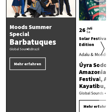
Moods Summer
26
Juli
Sa
Special
Solar Festival 
Barbatuques
Edition
Global Sounds
Brazil
Adalu & Moods p
Úyra Sodom
Mehr erfahren
Amazonia M
Festival, Aíl
Kayatibu, M
Global Sounds
Br
Mehr erfahren