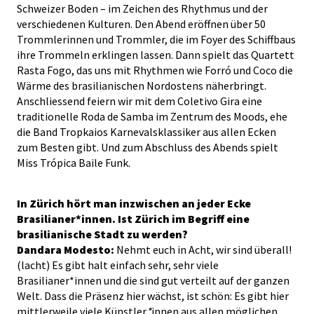
Schweizer Boden – im Zeichen des Rhythmus und der
verschiedenen Kulturen. Den Abend eröffnen über 50
Trommlerinnen und Trommler, die im Foyer des Schiffbaus
ihre Trommeln erklingen lassen. Dann spielt das Quartett
Rasta Fogo, das uns mit Rhythmen wie Forró und Coco die
Wärme des brasilianischen Nordostens näherbringt.
Anschliessend feiern wir mit dem Coletivo Gira eine
traditionelle Roda de Samba im Zentrum des Moods, ehe
die Band Tropkaios Karnevalsklassiker aus allen Ecken
zum Besten gibt. Und zum Abschluss des Abends spielt
Miss Trópica Baile Funk.
In Zürich hört man inzwischen an jeder Ecke
Brasilianer*innen. Ist Zürich im Begriff eine
brasilianische Stadt zu werden?
Dandara Modesto:
Nehmt euch in Acht, wir sind überall!
(lacht) Es gibt halt einfach sehr, sehr viele
Brasilianer*innen und die sind gut verteilt auf der ganzen
Welt. Dass die Präsenz hier wächst, ist schön: Es gibt hier
mittlerweile viele Künstler
*
innen aus allen möglichen