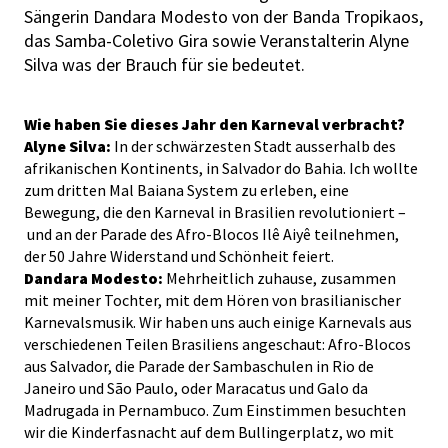
Sängerin Dandara Modesto von der Banda Tropikaos,
das Samba-Coletivo Gira sowie Veranstalterin Alyne
Silva was der Brauch für sie bedeutet.
Wie haben Sie dieses Jahr den Karneval verbracht?
Alyne Silva:
In der schwärzesten Stadt ausserhalb des
afrikanischen Kontinents, in Salvador do Bahia. Ich wollte
zum dritten Mal Baiana System zu erleben, eine
Bewegung, die den Karneval in Brasilien revolutioniert –
und an der Parade des Afro-Blocos Ilê Aiyê teilnehmen,
der 50 Jahre Widerstand und Schönheit feiert.
Dandara Modesto:
Mehrheitlich zuhause, zusammen
mit meiner Tochter, mit dem Hören von brasilianischer
Karnevalsmusik. Wir haben uns auch einige Karnevals aus
verschiedenen Teilen Brasiliens angeschaut: Afro-Blocos
aus Salvador, die Parade der Sambaschulen in Rio de
Janeiro und São Paulo, oder Maracatus und Galo da
Madrugada in Pernambuco. Zum Einstimmen besuchten
wir die Kinderfasnacht auf dem Bullingerplatz, wo mit