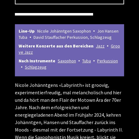
Line-Up
Nicole Johänntgen Saxophon
Jon Hansen
Tuba
David Stauffacher Perkussion, Schlagzeug
Weitere Konzerte aus den Bereichen
Jazz
Groo
ve Jazz
Nach Instrumente
Saxophon
Tuba
Perkussion
Schlagzeug
Nicole Johänntgens «Labyrinth» ist groovig,
experimentierfreudig, mal melancholisch und hier
und da hört man den Flair der Motown Ära der 70er
Jahre. Nach dem erfolgreichen und
energiegeladenen Abend im Frühjahr 2024, kehren
Johänntgen, Hansen und Stauffacher zurück ins
Moods - diesmal mit der Fortsetzung - Labyrinth II.
Wenn die Saxophonistin Musik kreiert, blickt sie