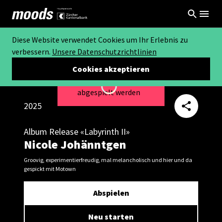
Diese Website verwendet Cookies um Ihr Erlebnis zu
verbessern.
Unsere Datenschutzrichtlinien
Cookies akzeptieren
Dieses Video kann nicht
Loading...
abgespielt werden
2025
Album Release «Labyrinth II»
Nicole Johänntgen
Groovig, experimentierfreudig, mal melancholisch und hier und da
gespickt mit Motown
Abspielen
Neu starten