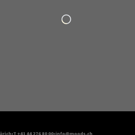
Loading...
ürich
T +41 44 276 80 00
info@moods.ch