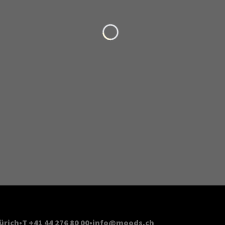
Loading...
ürich
T +41 44 276 80 00
info@moods.ch