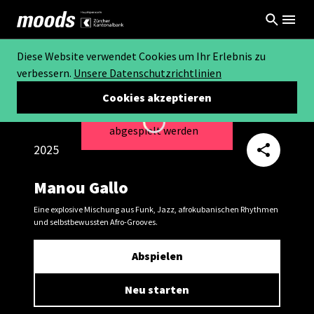
Diese Website verwendet Cookies um Ihr Erlebnis zu
verbessern.
Unsere Datenschutzrichtlinien
Cookies akzeptieren
Dieses Video kann nicht
Loading...
abgespielt werden
2025
Manou Gallo
Eine explosive Mischung aus Funk, Jazz, afrokubanischen Rhythmen
und selbstbewussten Afro-Grooves.
Abspielen
Neu starten