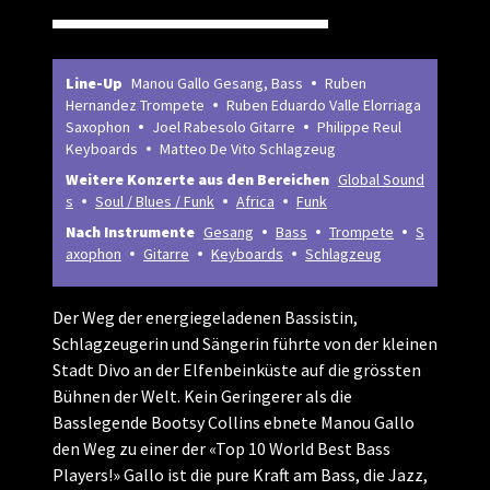
Line-Up
Manou Gallo Gesang, Bass
Ruben
Hernandez Trompete
Ruben Eduardo Valle Elorriaga
Saxophon
Joel Rabesolo Gitarre
Philippe Reul
Keyboards
Matteo De Vito Schlagzeug
Weitere Konzerte aus den Bereichen
Global Sound
s
Soul / Blues / Funk
Africa
Funk
Nach Instrumente
Gesang
Bass
Trompete
S
axophon
Gitarre
Keyboards
Schlagzeug
Der Weg der energiegeladenen Bassistin,
Schlagzeugerin und Sängerin führte von der kleinen
Stadt Divo an der Elfenbeinküste auf die grössten
Bühnen der Welt. Kein Geringerer als die
Basslegende Bootsy Collins ebnete Manou Gallo
den Weg zu einer der «Top 10 World Best Bass
Players!» Gallo ist die pure Kraft am Bass, die Jazz,