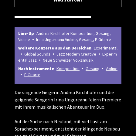
Line-Up
Andrea Kirchhofer Komposition, Gesang,
Violine
Irina Ungureanu Violine, Gesang, E-Gitarre
Weitere Konzerte aus den Bereichen
Experimental
Global Sounds
Jazz Modern Creative
Experim
ental Jazz
Neue Schweizer Volksmusik
Nach Instrumente
Komposition
Gesang
Violine
E-Gitarre
Die singende Geigerin Andrea Kirchhofer und die
geigende Sängerin Irina Ungureanu feiern Premiere
mit ihrem musikalischen Abenteuer im Duo.
Auf der Suche nach Neuland, mit viel Lust am
Sprachexperiment, entsteht der klingende Neubau