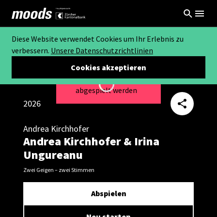
Diese Website verwendet Cookies um Ihr Erlebnis zu
verbessern.
Unsere Datenschutzrichtlinien
Cookies akzeptieren
Dieses Video kann nicht
Loading...
abgespielt werden
2026
Andrea Kirchhofer
Andrea Kirchhofer & Irina
Ungureanu
Zwei Geigen – zwei Stimmen
Abspielen
Neu starten