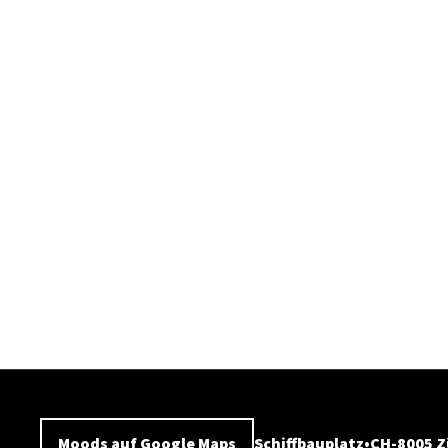
Moods auf Google Maps
Schiffbauplatz
CH-8005 Z