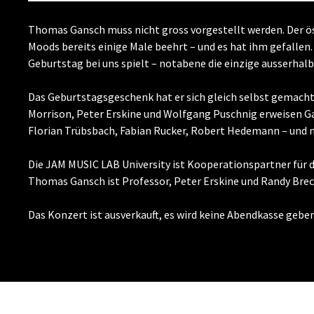
Thomas Gansch muss nicht gross vorgestellt werden. Der ö
Moods bereits einige Male beehrt – und es hat ihm gefallen. 
Geburtstag bei uns spielt – notabene die einzige ausserhal
Das Geburtstagsgeschenk hat er sich gleich selbst gemacht
Morrison, Peter Erskine und Wolfgang Puschnig erweisen G
Florian Trübsbach, Fabian Rucker, Robert Hedemann – und n
Die JAM MUSIC LAB University ist Kooperationspartner für 
Thomas Gansch ist Professor, Peter Erskine und Randy Brecke
Das Konzert ist ausverkauft, es wird keine Abendkasse geben