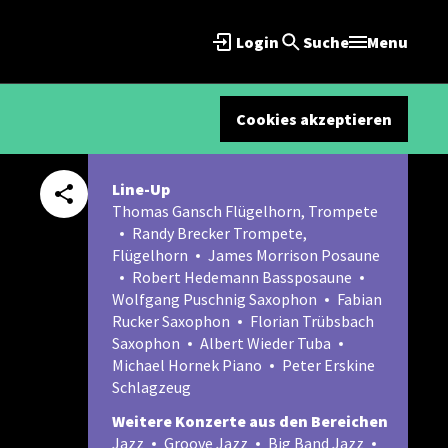
Login
Suche
Menu
Cookies akzeptieren
Line-Up
Thomas Gansch Flügelhorn, Trompete
Randy Brecker Trompete,
Flügelhorn
James Morrison Posaune
Robert Hedemann Bassposaune
Wolfgang Puschnig Saxophon
Fabian
Rucker Saxophon
Florian Trübsbach
Saxophon
Albert Wieder Tuba
Michael Hornek Piano
Peter Erskine
Schlagzeug
Weitere Konzerte aus den Bereichen
Jazz
Groove Jazz
Big Band Jazz