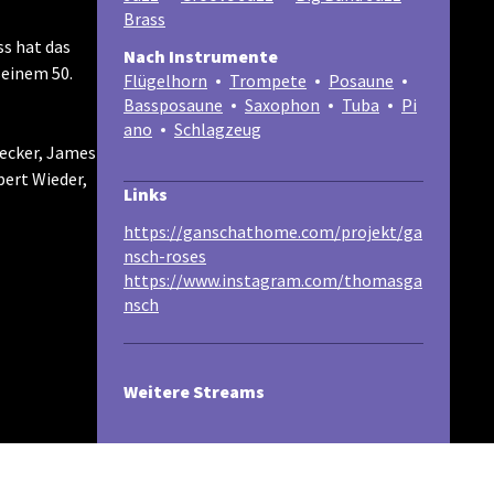
Brass
s hat das
Nach Instrumente
seinem 50.
Flügelhorn
Trompete
Posaune
Bassposaune
Saxophon
Tuba
Pi
ano
Schlagzeug
recker, James
ert Wieder,
Links
https://ganschathome.com/projekt/ga
nsch-roses
https://www.instagram.com/thomasga
nsch
Weitere Streams