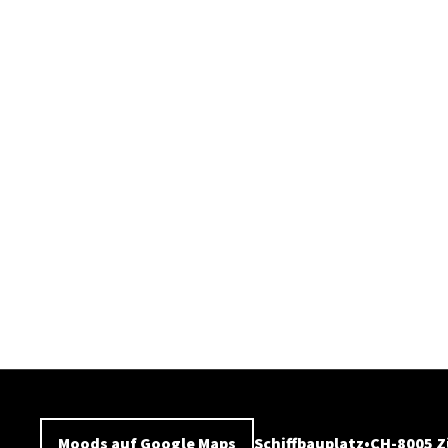
Moods auf Google Maps
Schiffbauplatz
CH-8005 Z