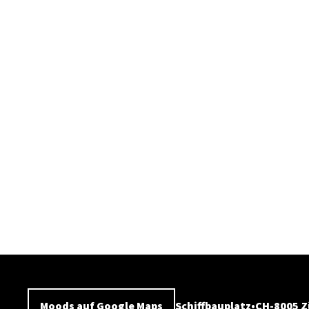
Moods auf Google Maps
Schiffbauplatz
CH-8005 Z