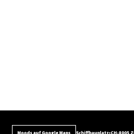
Moods auf Google Maps
Schiffbauplatz
CH-8005 Z