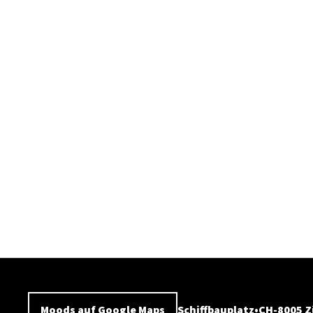
Moods auf Google Maps
Schiffbauplatz
CH-8005 Z