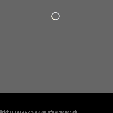
Loading...
ürich
T +41 44 276 80 00
info@moods.ch