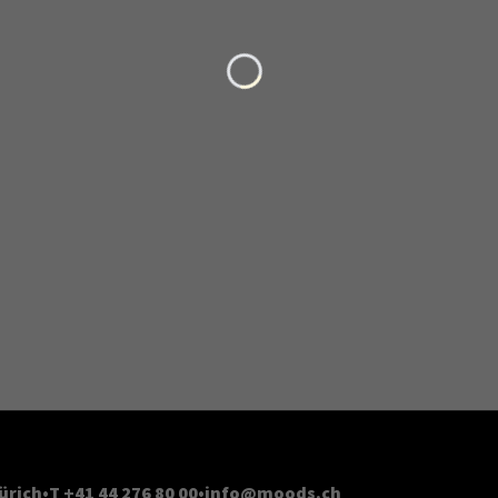
Loading...
ürich
T +41 44 276 80 00
info@moods.ch