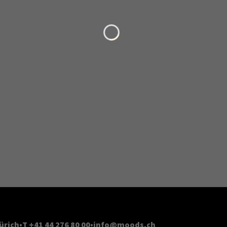
Loading...
ürich
T +41 44 276 80 00
info@moods.ch