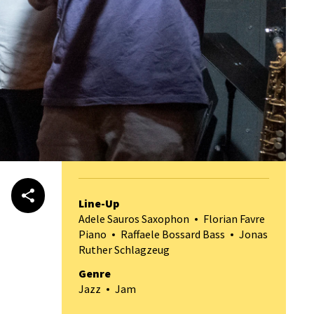
Line-Up
Adele Sauros Saxophon
Florian Favre
Piano
Raffaele Bossard Bass
Jonas
Ruther Schlagzeug
Genre
Jazz
Jam