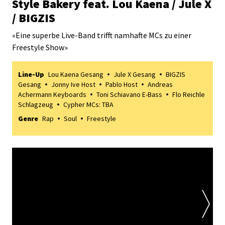
Style Bakery feat. Lou Kaena / Jule X
/ BIGZIS
«
Eine superbe Live-Band trifft namhafte MCs zu einer
Freestyle Show
»
Line-Up
Lou Kaena Gesang
Jule X Gesang
BIGZIS
Gesang
Jonny Ive Host
Pablo Host
Andreas
Achermann Keyboards
Toni Schiavano E-Bass
Flo Reichle
Schlagzeug
Cypher MCs: TBA
Genre
Rap
Soul
Freestyle