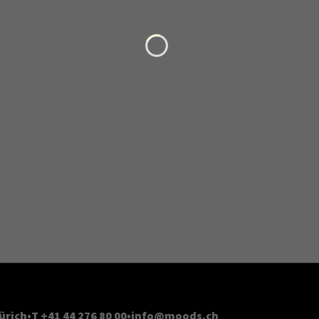
Loading...
ürich
T +41 44 276 80 00
info@moods.ch