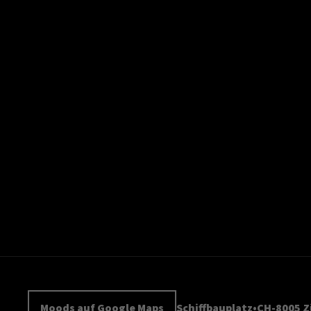
Moods auf Google Maps
Schiffbauplatz
CH-8005 Z