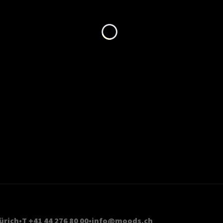
Loading...
ürich
T +41 44 276 80 00
info@moods.ch