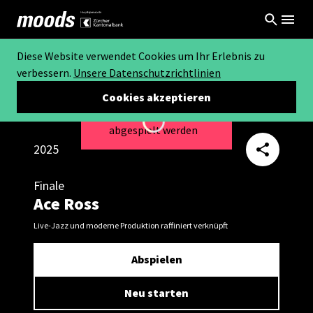
Diese Website verwendet Cookies um Ihr Erlebnis zu
verbessern.
Unsere Datenschutzrichtlinien
Cookies akzeptieren
Dieses Video kann nicht
Loading...
abgespielt werden
2025
Finale
Ace Ross
Live-Jazz und moderne Produktion raffiniert verknüpft
Abspielen
Neu starten