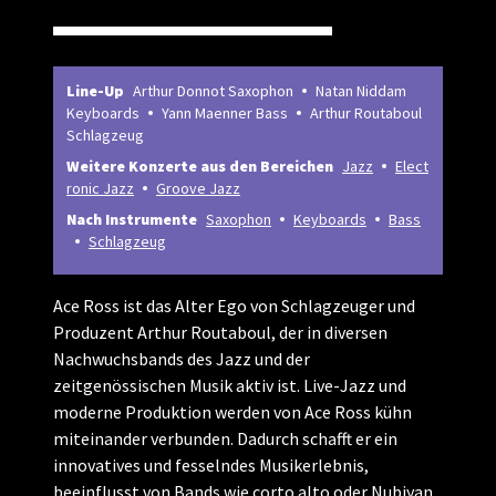
Line-Up
Arthur Donnot Saxophon
Natan Niddam
Keyboards
Yann Maenner Bass
Arthur Routaboul
Schlagzeug
Weitere Konzerte aus den Bereichen
Jazz
Elect
ronic Jazz
Groove Jazz
Nach Instrumente
Saxophon
Keyboards
Bass
Schlagzeug
Ace Ross ist das Alter Ego von Schlagzeuger und
Produzent Arthur Routaboul, der in diversen
Nachwuchsbands des Jazz und der
zeitgenössischen Musik aktiv ist. Live-Jazz und
moderne Produktion werden von Ace Ross kühn
miteinander verbunden. Dadurch schafft er ein
innovatives und fesselndes Musikerlebnis,
beeinflusst von Bands wie corto.alto oder Nubiyan