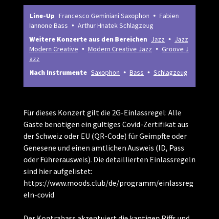
Line-Up
Francesco Geminiani Saxophon
Fabien
Iannone Bass
Arthur Hnatek Schlagzeug
Weitere Konzerte aus den Bereichen
Jazz
Jazz
Modern Creative
Modern Creative Jazz
Groove J
azz
Nach Instrumente
Saxophon
Bass
Schlagzeug
Für dieses Konzert gilt die 2G-Einlassregel: Alle
Gäste benötigen ein gültiges Covid-Zertifikat aus
der Schweiz oder EU (QR-Code) für Geimpfte oder
Genesene und einen amtlichen Ausweis (ID, Pass
oder Führerausweis). Die detaillierten Einlassregeln
sind hier aufgelistet:
https://www.moods.club/de/programm/einlassreg
eln-covid
Der Kontrabass akzentuiert die kantigen Riffs und