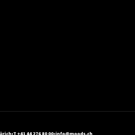
ürich
T +41 44 276 80 00
info@moods.ch