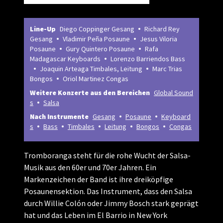
Line-Up
Diego Coppinger Gesang
Richard Rey
Gesang
Vladimir Peña Posaune
Jesus Viloria
Posaune
Gury Quintero Posaune
Rafa
Madagascar Keyboards
Lorenzo Barriendos Bass
Joaquin Arteaga Timbales, Leitung
Marc Trias
Bongos
Oriol Martinez Congas
Weitere Konzerte aus den Bereichen
Global Sound
s
Salsa
Nach Instrumente
Gesang
Posaune
Keyboard
s
Bass
Timbales
Leitung
Bongos
Congas
Tromboranga steht für die rohe Wucht der Salsa-
Musik aus den 60er und 70er Jahren. Ein
Markenzeichen der Band ist ihre dreiköpfige
Posaunensektion. Das Instrument, dass den Salsa
durch Willie Colón oder Jimmy Bosch stark geprägt
hat und das Leben im El Barrio in New York