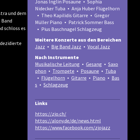
Jonas Inglin Posaune
Sophia
Nidecker Tuba
Anja Huber Flügelhorn
stra und dem
Theo Kapilidis Gitarre
Gregor
g Band
Müller Piano
Patrick Sommer Bass
d schloss es
Pius Baschnagel Schlagzeug
Weitere Konzerte aus den Bereichen
dezidierte
Jazz
Big Band Jazz
Vocal Jazz
Nach Instrumente
Musikalische Leitung
Gesang
Saxo
phon
Trompete
Posaune
Tuba
Flügelhorn
Gitarre
Piano
Bas
s
Schlagzeug
Links
https://zjo.ch/
https://alony.de/de/news.html
https://www.facebook.com/zjojazz