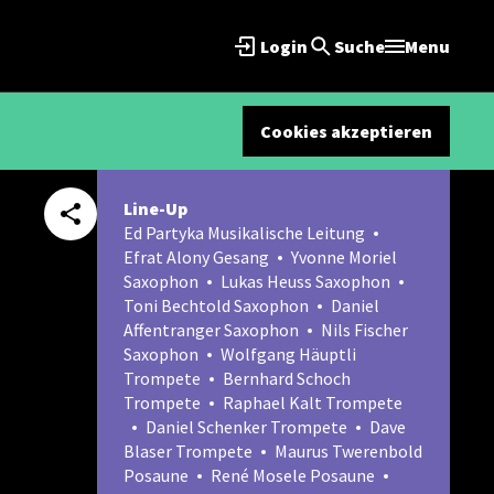
Login
Suche
Menu
Cookies akzeptieren
Line-Up
Ed Partyka Musikalische Leitung
Efrat Alony Gesang
Yvonne Moriel
Saxophon
Lukas Heuss Saxophon
Toni Bechtold Saxophon
Daniel
Affentranger Saxophon
Nils Fischer
Saxophon
Wolfgang Häuptli
Trompete
Bernhard Schoch
Trompete
Raphael Kalt Trompete
Daniel Schenker Trompete
Dave
Blaser Trompete
Maurus Twerenbold
Posaune
René Mosele Posaune