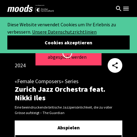
Diese Website verwendet Cookies um Ihr Erlebnis zu
verbessern.
Unsere Datenschutzrichtlinien
Cookies akzeptieren
Dieses Video kann nicht
Loading...
abgespielt werden
2024
«Female Composers» Series
Zurich Jazz Orchestra feat.
Nikki Iles
Eine beeindruckende britische Jazzpersönlichkeit, die zu voller
Grösse aufsteigt – The Guardian
Abspielen