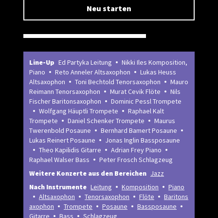
Neu starten
Line-Up
Ed Partyka Leitung
Nikki Iles Komposition,
Piano
Reto Anneler Altsaxophon
Lukas Heuss
Altsaxophon
Toni Bechtold Tenorsaxophon
Mauro
Reimann Tenorsaxophon
Murat Cevik Flöte
Nils
Fischer Baritonsaxophon
Dominic Pessl Trompete
Wolfgang Häuptli Trompete
Raphael Kalt
Trompete
Daniel Schenker Trompete
Maurus
Twerenbold Posaune
Bernhard Bamert Posaune
Lukas Reinert Posaune
Jonas Inglin Bassposaune
Theo Kapilidis Gitarre
Adrian Frey Piano
Raphael Walser Bass
Peter Frosch Schlagzeug
Weitere Konzerte aus den Bereichen
Jazz
Nach Instrumente
Leitung
Komposition
Piano
Altsaxophon
Tenorsaxophon
Flöte
Baritons
axophon
Trompete
Posaune
Bassposaune
Gitarre
Bass
Schlagzeug